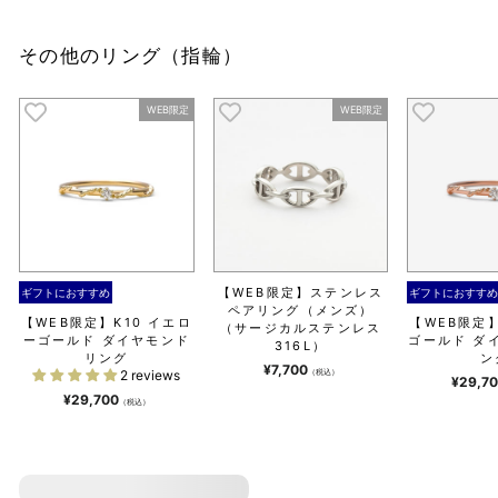
その他のリング（指輪）
WEB限定
WEB限定
【WEB限定】ステンレス
ギフトにおすすめ
ギフトにおすす
ペアリング（メンズ）
【WEB限定】K10 イエロ
【WEB限定】
（サージカルステンレス
ーゴールド ダイヤモンド
ゴールド ダ
316L）
リング
ン
¥7,700
2 reviews
（税込）
¥29,7
¥29,700
（税込）