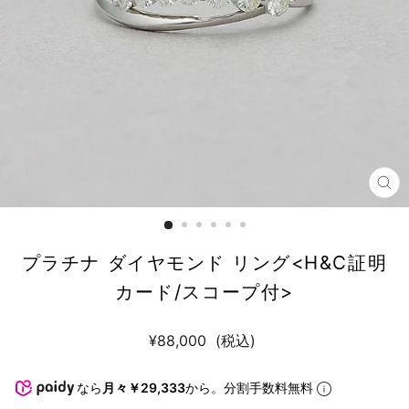
閉
じ
る
プラチナ ダイヤモンド リング<H&C証明
カード/スコープ付>
通
¥88,000
(税込)
常
税
価
込
なら
月々￥29,333
から。分割手数料無料
送
格
料