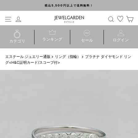
ス
税込5,500円以上で送料無料！
キ
Pause
ッ
メニュー
ログイン
slideshow
検索
プ
ランキング
ログイン
セール
カテゴリ
ピアス
イヤリング
エステール ジュエリー通販
リング（指輪）
プラチナ ダイヤモンド リン
グ<H&C証明カード/スコープ付>
イヤーカフ
ネックレス
ブレスレット
バングル
リング（指輪）
ブライダル
ジュエリーボックス
パーツ・その他