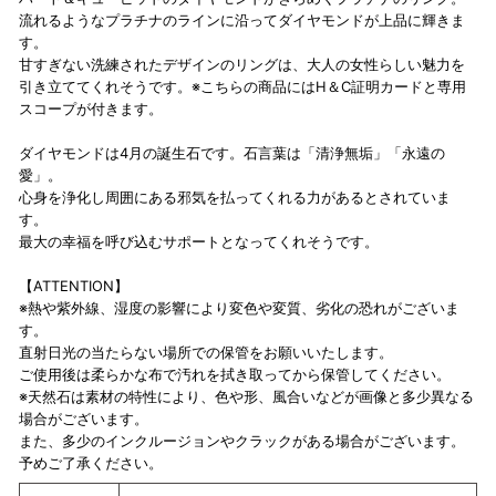
流れるようなプラチナのラインに沿ってダイヤモンドが上品に輝きま
す。
甘すぎない洗練されたデザインのリングは、大人の女性らしい魅力を
引き立ててくれそうです。※こちらの商品にはH＆C証明カードと専用
スコープが付きます。
ダイヤモンドは4月の誕生石です。石言葉は「清浄無垢」「永遠の
愛」。
心身を浄化し周囲にある邪気を払ってくれる力があるとされていま
す。
最大の幸福を呼び込むサポートとなってくれそうです。
【ATTENTION】
※熱や紫外線、湿度の影響により変色や変質、劣化の恐れがございま
す。
直射日光の当たらない場所での保管をお願いいたします。
ご使用後は柔らかな布で汚れを拭き取ってから保管してください。
※天然石は素材の特性により、色や形、風合いなどが画像と多少異なる
場合がございます。
また、多少のインクルージョンやクラックがある場合がございます。
予めご了承ください。