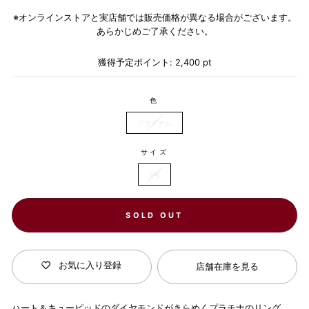
は、
※オンラインストアと実店舗では販売価格が異なる場合がございます。
ご
あらかじめご了承ください。
購
入
手
獲得予定ポイント:
2,400
pt
続
き
の
色
際
に
プラチナム
計
算
さ
サイズ
れ
ま
9号
す。
SOLD OUT
お気に入り登録
店舗在庫を見る
ハート＆キューピッドのダイヤモンドがきらめくプラチナのリング。